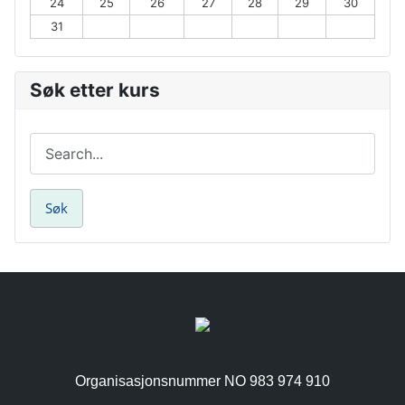
24
25
26
27
28
29
30
31
Søk etter kurs
Organisasjonsnummer NO 983 974 910