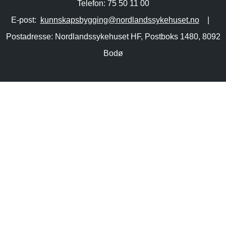
Telefon: 75 50 11 00
E-post:
kunnskapsbygging@nordlandssykehuset.no
|
Postadresse: Nordlandssykehuset HF, Postboks 1480, 8092
Bodø