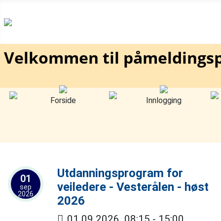
Velkommen til påmeldingsp
Forside
Innlogging
Utdanningsprogram for
01
veiledere - Vesterålen - høst
sep
2026
2026
01.09.2026
08:15
-
15:00