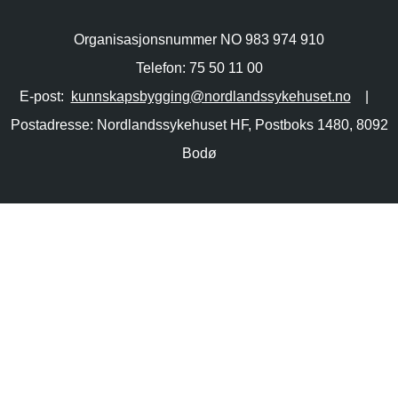
Organisasjonsnummer NO 983 974 910
Telefon: 75 50 11 00
E-post:
kunnskapsbygging@nordlandssykehuset.no
|
Postadresse: Nordlandssykehuset HF, Postboks 1480, 8092
Bodø