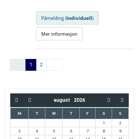
Påmelding (
Individuell
)
Mer informasjon
1
2
august
2026
M
T
W
T
F
S
S
1
2
3
4
5
6
7
8
9