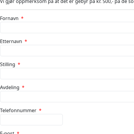
Vi gjør oppmerksom på at det er gebyr på kr. 500,- på de so
Fornavn
*
Etternavn
*
Stilling
*
Avdeling
*
Telefonnummer
*
E-post
*