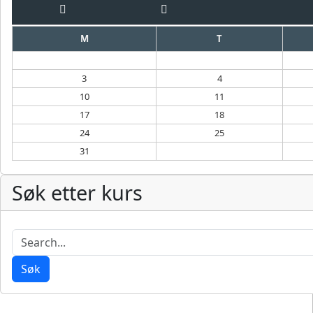
M
T
3
4
10
11
17
18
24
25
31
Søk etter kurs