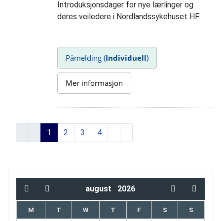
Introduksjonsdager for nye lærlinger og
deres veiledere i
Nordlandssykehuset HF
Påmelding (
Individuell
)
Mer informasjon
1
2
3
4
august
2026
M
T
W
T
F
S
S