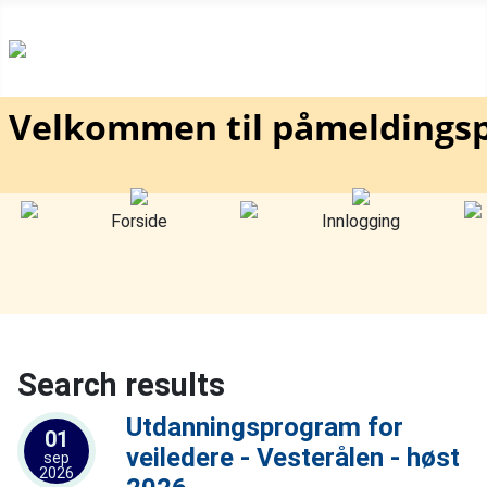
Velkommen til påmeldingsp
Forside
Innlogging
Search results
Utdanningsprogram for
01
veiledere - Vesterålen - høst
sep
2026